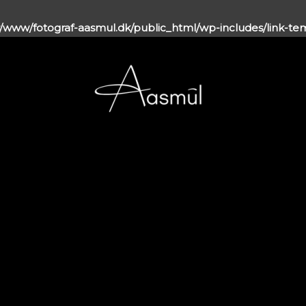
r/www/fotograf-aasmul.dk/public_html/wp-includes/link-t